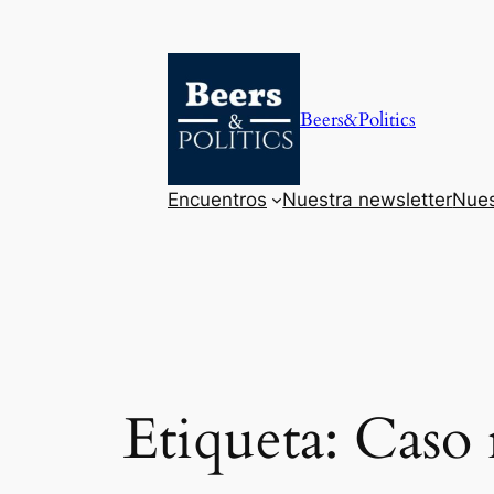
Saltar
al
contenido
Beers&Politics
Encuentros
Nuestra newsletter
Nues
Etiqueta:
Caso 