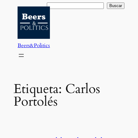
Saltar
Buscar
Buscar
al
contenido
Beers&Politics
Etiqueta:
Carlos
Portolés