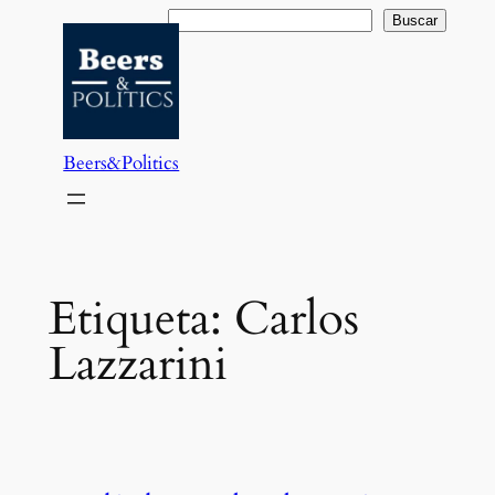
Saltar
Buscar
Buscar
al
contenido
Beers&Politics
Etiqueta:
Carlos
Lazzarini