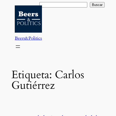
Saltar
Buscar
Buscar
al
contenido
Beers&Politics
Etiqueta:
Carlos
Gutiérrez