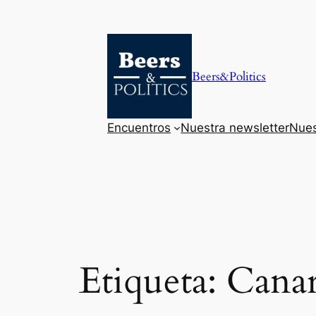
Saltar
al
contenido
Beers&Politics
Encuentros
Nuestra newsletter
Nues
Etiqueta:
Canar