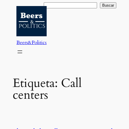
Saltar
Buscar
Buscar
al
contenido
Beers&Politics
Etiqueta:
Call
centers