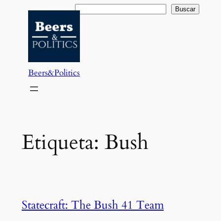
Saltar
Buscar
Buscar
al
contenido
Beers&Politics
Etiqueta:
Bush
Statecraft: The Bush 41 Team