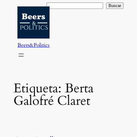
Saltar
Buscar
Buscar
al
contenido
Beers&Politics
Etiqueta:
Berta
Galofré Claret