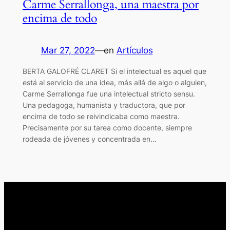
Carme Serrallonga, una maestra por
encima de todo
Mar 27, 2022
—
en
Artículos
BERTA GALOFRÉ CLARET Si el intelectual es aquel que
está al servicio de una idea, más allá de algo o alguien,
Carme Serrallonga fue una intelectual stricto sensu.
Una pedagoga, humanista y traductora, que por
encima de todo se reivindicaba como maestra.
Precisamente por su tarea como docente, siempre
rodeada de jóvenes y concentrada en…