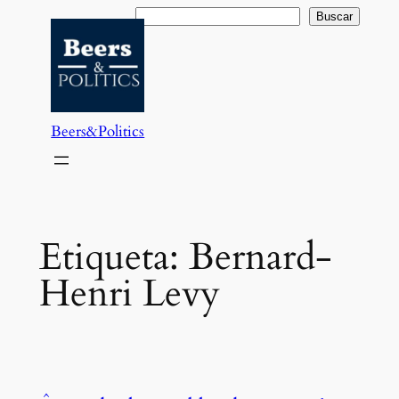
Saltar
Buscar
Buscar
al
contenido
Beers&Politics
Etiqueta:
Bernard-
Henri Levy