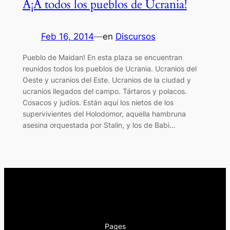
Â¡A todos los pueblos de Ucrania!
Feb 16, 2014
—
en
Discursos
Pueblo de Maidan! En esta plaza se encuentran
reunidos todos los pueblos de Ucrania. Ucranios del
Oeste y ucranios del Este. Ucranios de la ciudad y
ucranios llegados del campo. Tártaros y polacos.
Cosacos y judíos. Están aquí los nietos de los
supervivientes del Holodomor, aquella hambruna
asesina orquestada por Stalin, y los de Babi…
Pages