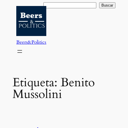
Saltar
Buscar
Buscar
al
contenido
Beers&Politics
Etiqueta:
Benito
Mussolini