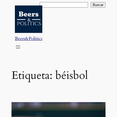
Saltar
Buscar
Buscar
al
contenido
Beers&Politics
Etiqueta:
béisbol