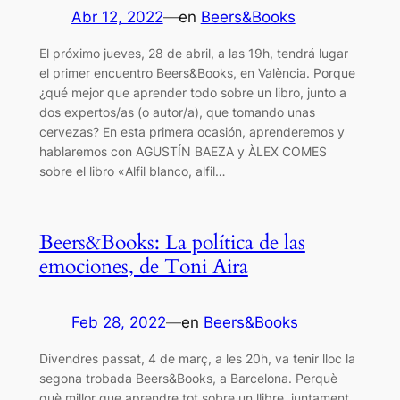
Abr 12, 2022
—
en
Beers&Books
El próximo jueves, 28 de abril, a las 19h, tendrá lugar
el primer encuentro Beers&Books, en València. Porque
¿qué mejor que aprender todo sobre un libro, junto a
dos expertos/as (o autor/a), que tomando unas
cervezas? En esta primera ocasión, aprenderemos y
hablaremos con AGUSTÍN BAEZA y ÀLEX COMES
sobre el libro «Alfil blanco, alfil…
Beers&Books: La política de las
emociones, de Toni Aira
Feb 28, 2022
—
en
Beers&Books
Divendres passat, 4 de març, a les 20h, va tenir lloc la
segona trobada Beers&Books, a Barcelona. Perquè
què millor que aprendre tot sobre un llibre, juntament