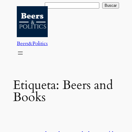
Saltar
Buscar
Buscar
al
contenido
Beers&Politics
Etiqueta:
Beers and
Books