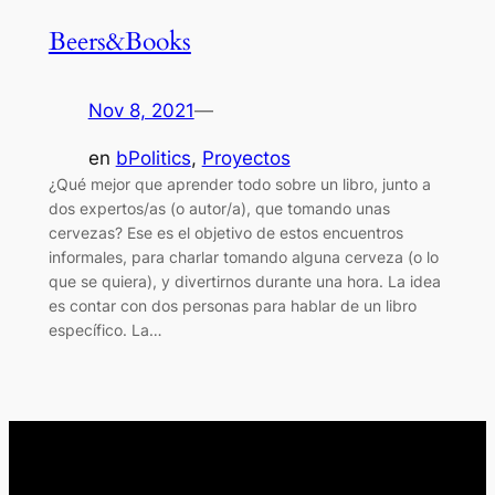
Beers&Books
Nov 8, 2021
—
en
bPolitics
, 
Proyectos
¿Qué mejor que aprender todo sobre un libro, junto a
dos expertos/as (o autor/a), que tomando unas
cervezas? Ese es el objetivo de estos encuentros
informales, para charlar tomando alguna cerveza (o lo
que se quiera), y divertirnos durante una hora. La idea
es contar con dos personas para hablar de un libro
específico. La…