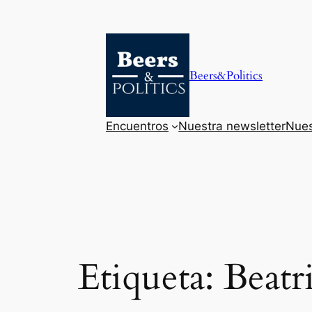
Saltar
al
contenido
Beers&Politics
Encuentros
Nuestra newsletter
Nues
Etiqueta:
Beatr