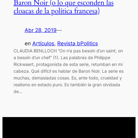
Baron Noir (o lo que esconden las
cloacas de la política francesa)
Abr 28, 2019
—
en
Artículos
, 
Revista bPolitics
CLAUDIA BENLLOCH “On n’a pas besoin d’un saint, on
a besoin d’un chef” (1). Las palabras de Philippe
Rickwaert, protagonista de esta serie, retumban en mi
cabeza. Qué difícil es hablar de Baron Noir. La serie es
muchas, demasiadas cosas. Es, ante todo, crueldad y
realismo en estado puro. Es también la gran olvidada
de…