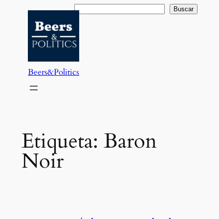
Saltar
Buscar
Buscar
al
contenido
Beers&Politics
Etiqueta:
Baron
Noir