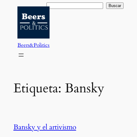
Saltar
Buscar
Buscar
al
contenido
Beers&Politics
Etiqueta:
Bansky
Bansky y el artivismo