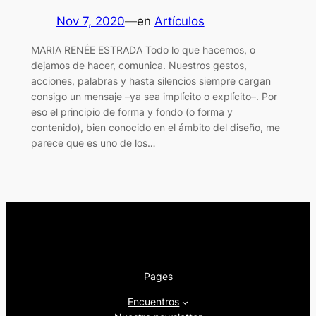
Nov 7, 2020
—
en
Artículos
MARIA RENÉE ESTRADA Todo lo que hacemos, o
dejamos de hacer, comunica. Nuestros gestos,
acciones, palabras y hasta silencios siempre cargan
consigo un mensaje –ya sea implícito o explícito–. Por
eso el principio de forma y fondo (o forma y
contenido), bien conocido en el ámbito del diseño, me
parece que es uno de los…
Pages
Encuentros