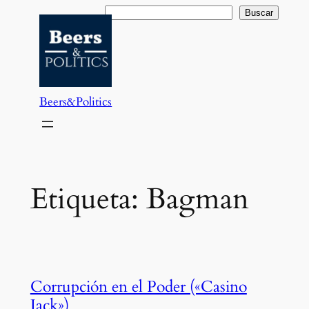
Saltar
Buscar
Buscar
al
contenido
Beers&Politics
Etiqueta:
Bagman
Corrupción en el Poder («Casino
Jack»)