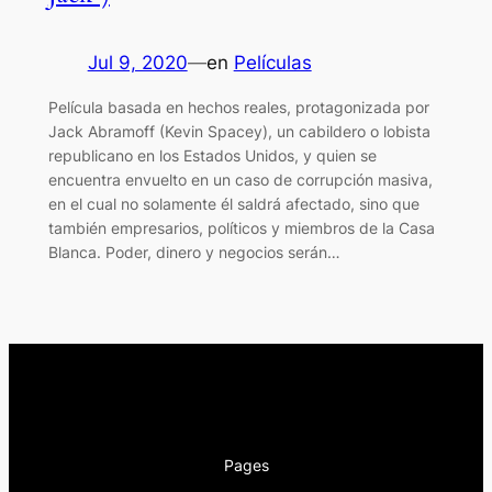
Jul 9, 2020
—
en
Películas
Película basada en hechos reales, protagonizada por
Jack Abramoff (Kevin Spacey), un cabildero o lobista
republicano en los Estados Unidos, y quien se
encuentra envuelto en un caso de corrupción masiva,
en el cual no solamente él saldrá afectado, sino que
también empresarios, políticos y miembros de la Casa
Blanca. Poder, dinero y negocios serán…
Pages