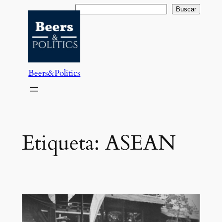
Saltar
Buscar
Buscar
al
contenido
Beers&Politics
Etiqueta:
ASEAN