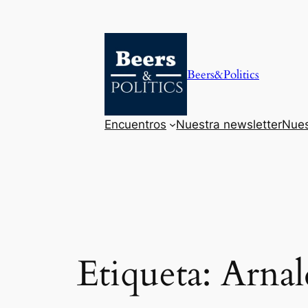
Saltar
al
contenido
Beers&Politics
Encuentros
Nuestra newsletter
Nues
Etiqueta:
Arna