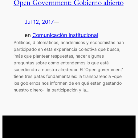
Open Government: Gobierno abierto
Jul 12, 2017
—
en
Comunicación institucional
Políticos, diplomáticos, académicos y economistas han
participado en esta experiencia colectiva que busca,
‘más que plantear respuestas, hacer algunas
preguntas sobre cómo entendemos lo que está
sucediendo a nuestro alrededor. El ‘Open government’
tiene tres patas fundamentales: la transparencia -que
los gobiernos nos informen de en qué están gastando
nuestro dinero-, la participación y la…