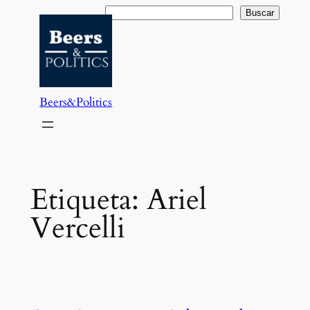
Saltar
Buscar
Buscar
al
contenido
Beers&Politics
Etiqueta:
Ariel
Vercelli