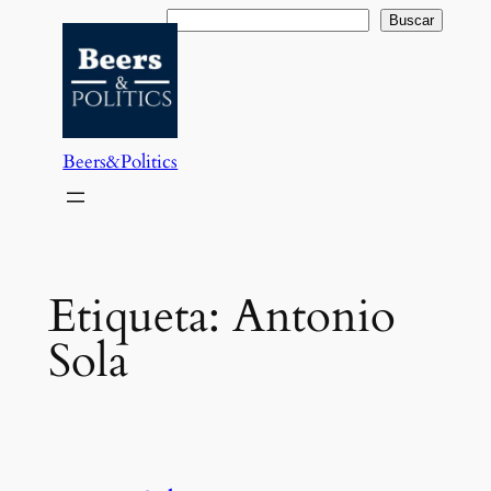
Saltar
Buscar
Buscar
al
contenido
Beers&Politics
Etiqueta:
Antonio
Sola