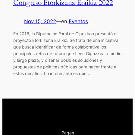
Congreso Etorkizuna Eraikiz 2022
Nov 15, 2022
—
en
Eventos
En 2016, la Diputación Foral de Gipuzkoa presentó el
proyecto Etorkizuna Eraikiz. Se trata de una iniciativa
que busca identificar de forma colaborativa los
principales retos de futuro que tiene Gipuzkoa a medio
y largo plazo, y diseñar posibles soluciones y
propuestas de políticas públicas para hacer frente a
estos desafíos. Lo interesante es que…
Pages