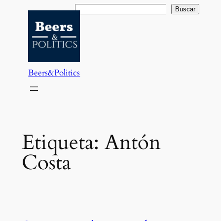
Saltar
Buscar
Buscar
al
contenido
Beers&Politics
Etiqueta:
Antón
Costa