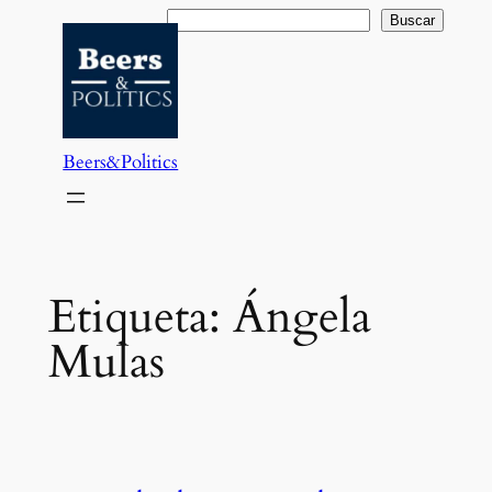
Saltar
Buscar
Buscar
al
contenido
Beers&Politics
Etiqueta:
Ángela
Mulas