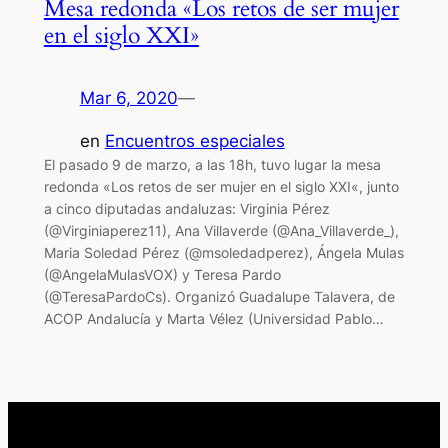
Mesa redonda «Los retos de ser mujer
en el siglo XXI»
Mar 6, 2020
—
en
Encuentros especiales
El pasado 9 de marzo, a las 18h, tuvo lugar la mesa
redonda «Los retos de ser mujer en el siglo XXI«, junto
a cinco diputadas andaluzas: Virginia Pérez
(@Virginiaperez11), Ana Villaverde (@Ana_Villaverde_),
Maria Soledad Pérez (@msoledadperez), Ángela Mulas
(@AngelaMulasVOX) y Teresa Pardo
(@TeresaPardoCs). Organizó Guadalupe Talavera, de
ACOP Andalucía y Marta Vélez (Universidad Pablo…