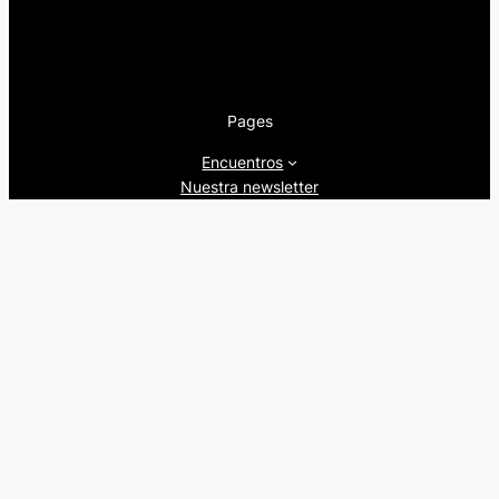
Pages
Encuentros
Nuestra newsletter
Nuestra editorial
Artículos
Quienes somos
Beers&Politics, 2024