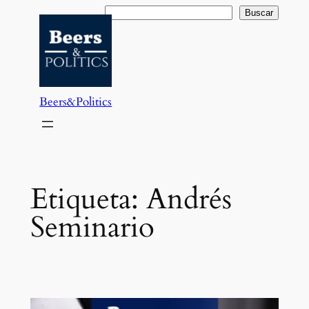
Saltar
Buscar
Buscar
al
contenido
Beers&Politics
Etiqueta:
Andrés
Seminario