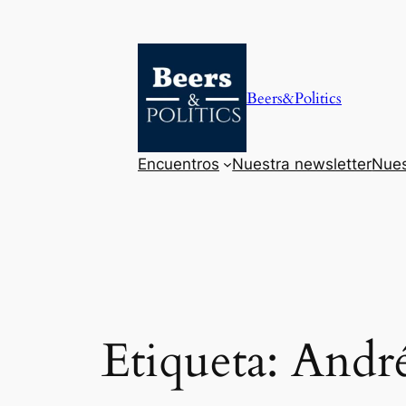
Saltar
al
contenido
Beers&Politics
Encuentros
Nuestra newsletter
Nues
Etiqueta:
Andr