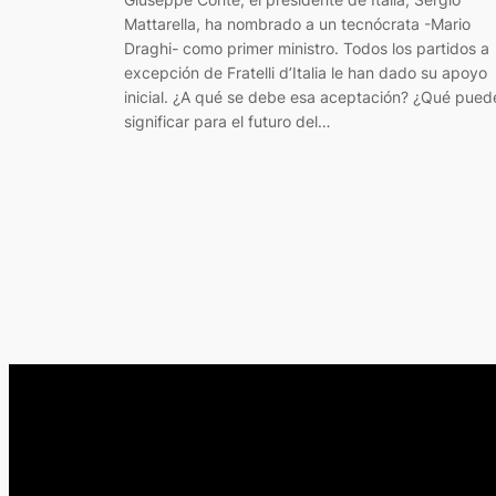
Mattarella, ha nombrado a un tecnócrata -Mario
Draghi- como primer ministro. Todos los partidos a
excepción de Fratelli d’Italia le han dado su apoyo
inicial. ¿A qué se debe esa aceptación? ¿Qué pued
significar para el futuro del…