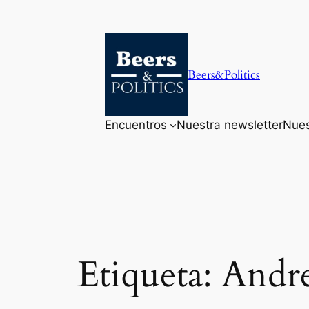
Saltar
al
contenido
Beers&Politics
Encuentros
Nuestra newsletter
Nues
Etiqueta:
Andre