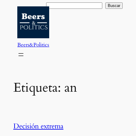
Saltar
Buscar
Buscar
al
contenido
Beers&Politics
Etiqueta:
an
Decisión extrema