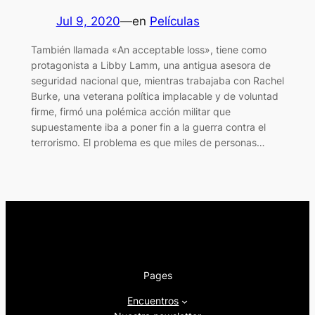
Jul 9, 2020
—
en
Películas
También llamada «An acceptable loss», tiene como
protagonista a Libby Lamm, una antigua asesora de
seguridad nacional que, mientras trabajaba con Rachel
Burke, una veterana política implacable y de voluntad
firme, firmó una polémica acción militar que
supuestamente iba a poner fin a la guerra contra el
terrorismo. El problema es que miles de personas…
Pages
Encuentros