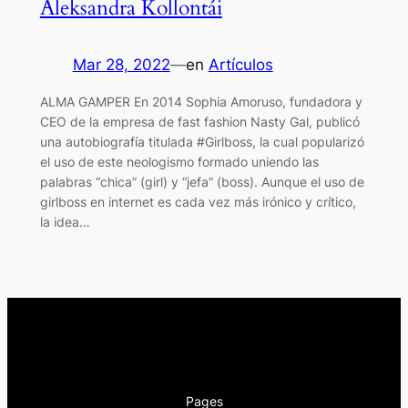
Aleksandra Kollontái
Mar 28, 2022
—
en
Artículos
ALMA GAMPER En 2014 Sophia Amoruso, fundadora y
CEO de la empresa de fast fashion Nasty Gal, publicó
una autobiografía titulada #Girlboss, la cual popularizó
el uso de este neologismo formado uniendo las
palabras “chica” (girl) y “jefa” (boss). Aunque el uso de
girlboss en internet es cada vez más irónico y crítico,
la idea…
Pages