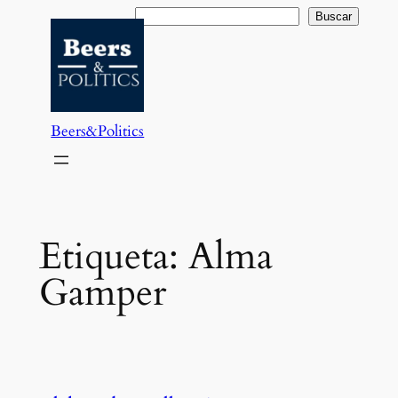
Saltar
Buscar
Buscar
al
contenido
Beers&Politics
Etiqueta:
Alma
Gamper