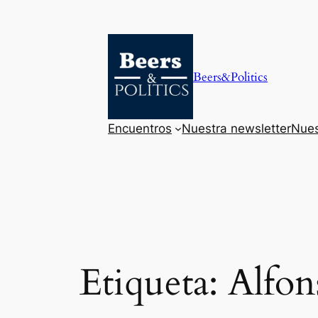
Saltar
al
contenido
Beers&Politics
Encuentros
Nuestra newsletter
Nues
Etiqueta:
Alfon