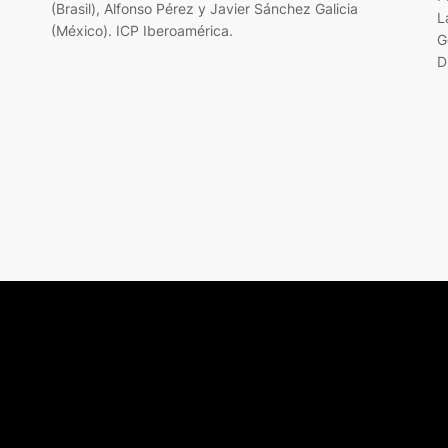
(Brasil), Alfonso Pérez y Javier Sánchez Galicia
L
(México). ICP Iberoamérica.
G
D