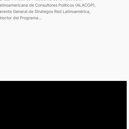
atinoamericana de Consultores Políticos (ALACOP),
erente General de Strategos Red Latinoamérica,
irector del Programa…