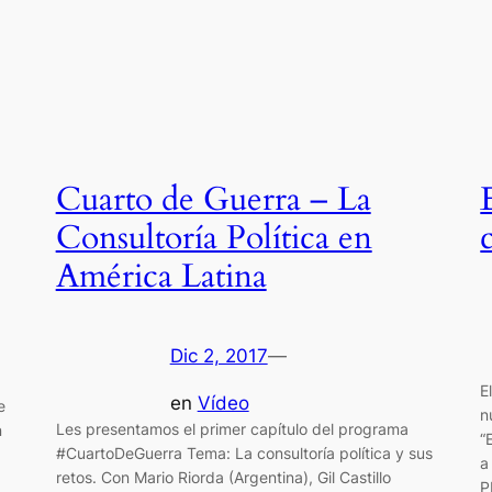
Cuarto de Guerra – La
Consultoría Política en
América Latina
Dic 2, 2017
—
E
en
Vídeo
e
n
Les presentamos el primer capítulo del programa
n
“
‪#CuartoDeGuerra Tema: La consultoría política y sus
a
retos. Con Mario Riorda (Argentina), Gil Castillo
P