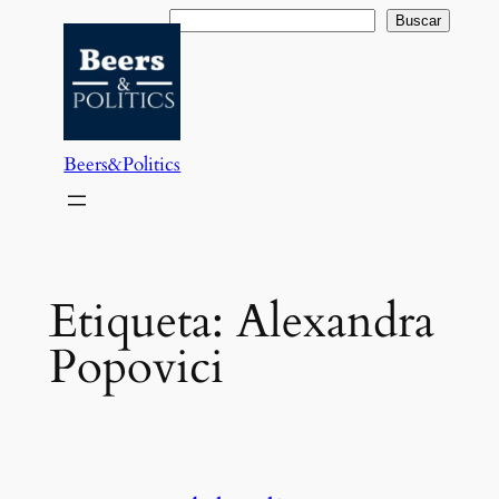
Saltar
Buscar
Buscar
al
contenido
Beers&Politics
Etiqueta:
Alexandra
Popovici