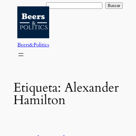
Saltar
Buscar
Buscar
al
contenido
Beers&Politics
Etiqueta:
Alexander
Hamilton