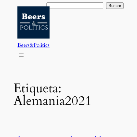
Saltar
Buscar
Buscar
al
contenido
Beers&Politics
Etiqueta:
Alemania2021