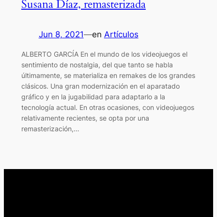
Susana Díaz, remasterizada
Jun 8, 2021
—
en
Artículos
ALBERTO GARCÍA En el mundo de los videojuegos el
sentimiento de nostalgia, del que tanto se habla
últimamente, se materializa en remakes de los grandes
clásicos. Una gran modernización en el aparatado
gráfico y en la jugabilidad para adaptarlo a la
tecnología actual. En otras ocasiones, con videojuegos
relativamente recientes, se opta por una
remasterización,…