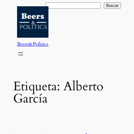
Saltar
Buscar
Buscar
al
contenido
Beers&Politics
Etiqueta:
Alberto
García