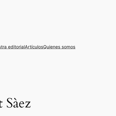
tra editorial
Artículos
Quienes somos
t Sàez