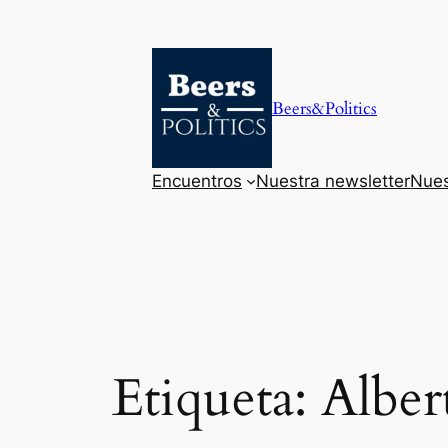
Saltar
al
contenido
Beers&Politics
Encuentros
Nuestra newsletter
Nues
Etiqueta:
Alber