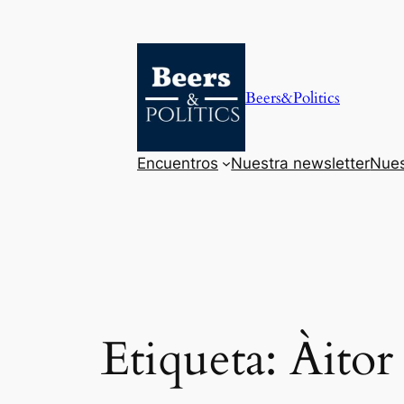
Saltar
al
contenido
Beers&Politics
Encuentros
Nuestra newsletter
Nues
Etiqueta:
Àito