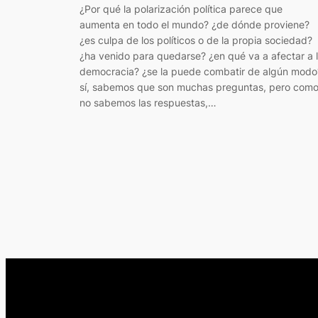
¿Por qué la polarización política parece que
aumenta en todo el mundo? ¿de dónde proviene?
¿es culpa de los políticos o de la propia sociedad?
¿ha venido para quedarse? ¿en qué va a afectar a 
democracia? ¿se la puede combatir de algún modo
sí, sabemos que son muchas preguntas, pero com
no sabemos las respuestas,…