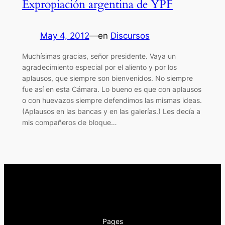
Expropiación argentina de YPF
May 4, 2012
—
en
Discursos
Muchísimas gracias, señor presidente. Vaya un
agradecimiento especial por el aliento y por los
aplausos, que siempre son bienvenidos. No siempre
fue así en esta Cámara. Lo bueno es que con aplausos
o con huevazos siempre defendimos las mismas ideas.
(Aplausos en las bancas y en las galerías.) Les decía a
mis compañeros de bloque…
Pages