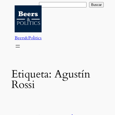
Saltar
Buscar
Buscar
al
contenido
Beers&Politics
Etiqueta:
Agustín
Rossi