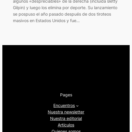
algunos «despreciables» de la derecha (incluida Betty
Gilpin) y luego los elimina por deporte. Su lanzamiento
se pospuso el año pasado después de dos tiroteos
masivos en Estados Unidos y fue…
Pages
Encuentros
Nuestra newsletter
Nuestra editorial
Artículos
Quienes somos