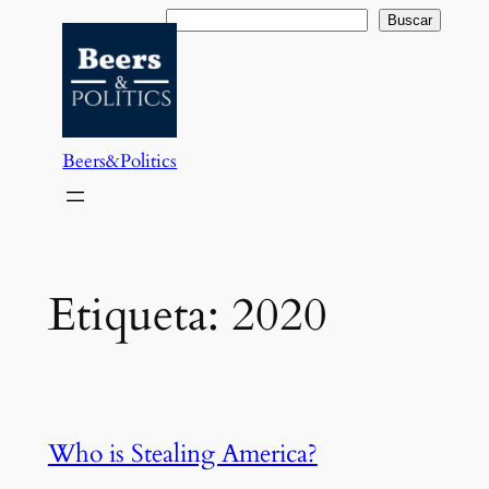
Saltar
Buscar
Buscar
al
contenido
Beers&Politics
Etiqueta:
2020
Who is Stealing America?