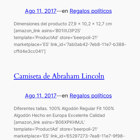
Ago 11, 2017
—
en
Regalos políticos
Dimensiones del producto 27,9 x 10,2 x 12,7 cm
[amazon_link asins=’B01IIU3P2S’
template=’ProductAd’ store=’beerpoli-21′
marketplace=’ES’ link_id=’7ab0ab42-7eb8-11e7-b388-
cffd4e3cc041′]
Camiseta de Abraham Lincoln
Ago 11, 2017
—
en
Regalos políticos
Diferentes tallas. 100% Algodón Regular Fit 100%
Algodón Hecho en Europa Excelente Calidad
[amazon_link asins=’B06XPKHMJL’
template=’ProductAd’ store=’beerpoli-21′
marketplace=’ES’ link_id=’65297273-7ea8-11e7-9f98-