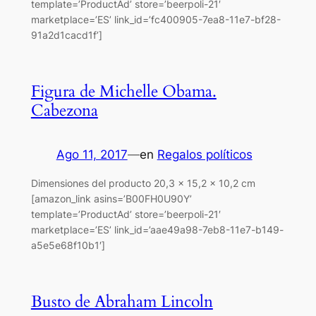
template=’ProductAd’ store=’beerpoli-21′
marketplace=’ES’ link_id=’fc400905-7ea8-11e7-bf28-
91a2d1cacd1f’]
Figura de Michelle Obama.
Cabezona
Ago 11, 2017
—
en
Regalos políticos
Dimensiones del producto 20,3 x 15,2 x 10,2 cm
[amazon_link asins=’B00FH0U90Y’
template=’ProductAd’ store=’beerpoli-21′
marketplace=’ES’ link_id=’aae49a98-7eb8-11e7-b149-
a5e5e68f10b1′]
Busto de Abraham Lincoln