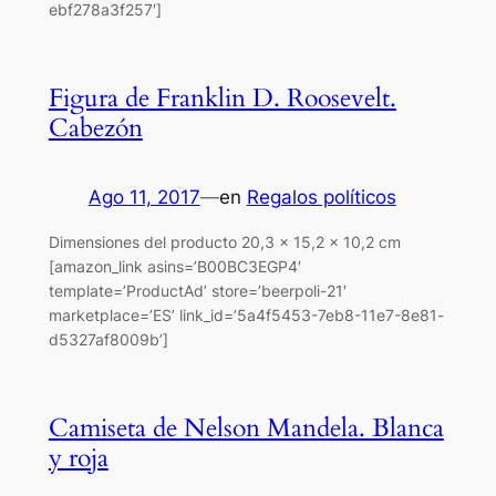
ebf278a3f257′]
Figura de Franklin D. Roosevelt.
Cabezón
Ago 11, 2017
—
en
Regalos políticos
Dimensiones del producto 20,3 x 15,2 x 10,2 cm
[amazon_link asins=’B00BC3EGP4′
template=’ProductAd’ store=’beerpoli-21′
marketplace=’ES’ link_id=’5a4f5453-7eb8-11e7-8e81-
d5327af8009b’]
Camiseta de Nelson Mandela. Blanca
y roja