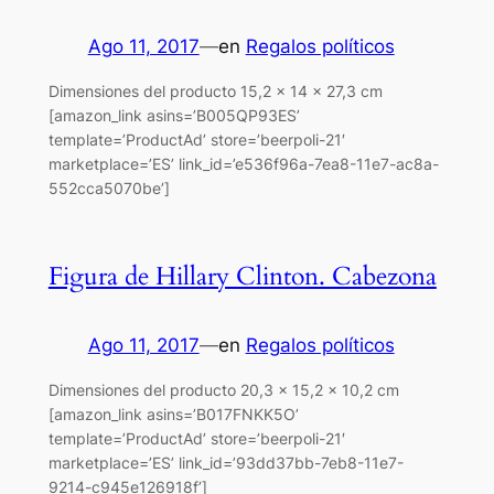
Ago 11, 2017
—
en
Regalos políticos
Dimensiones del producto 15,2 x 14 x 27,3 cm
[amazon_link asins=’B005QP93ES’
template=’ProductAd’ store=’beerpoli-21′
marketplace=’ES’ link_id=’e536f96a-7ea8-11e7-ac8a-
552cca5070be’]
Figura de Hillary Clinton. Cabezona
Ago 11, 2017
—
en
Regalos políticos
Dimensiones del producto 20,3 x 15,2 x 10,2 cm
[amazon_link asins=’B017FNKK5O’
template=’ProductAd’ store=’beerpoli-21′
marketplace=’ES’ link_id=’93dd37bb-7eb8-11e7-
9214-c945e126918f’]