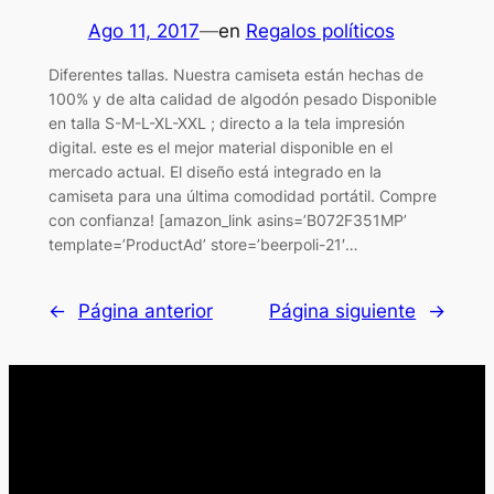
Ago 11, 2017
—
en
Regalos políticos
Diferentes tallas. Nuestra camiseta están hechas de
100% y de alta calidad de algodón pesado Disponible
en talla S-M-L-XL-XXL ; directo a la tela impresión
digital. este es el mejor material disponible en el
mercado actual. El diseño está integrado en la
camiseta para una última comodidad portátil. Compre
con confianza! [amazon_link asins=’B072F351MP’
template=’ProductAd’ store=’beerpoli-21′…
←
Página anterior
Página siguiente
→