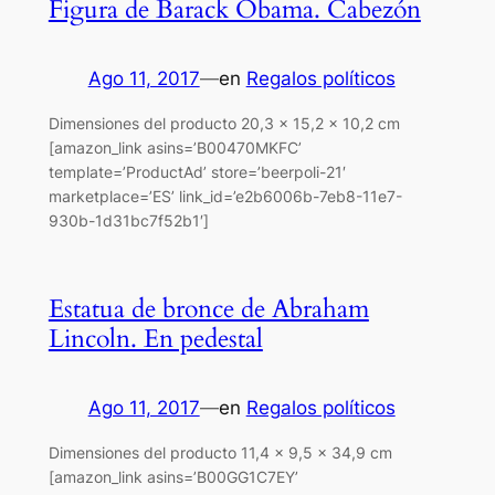
Figura de Barack Obama. Cabezón
Ago 11, 2017
—
en
Regalos políticos
Dimensiones del producto 20,3 x 15,2 x 10,2 cm
[amazon_link asins=’B00470MKFC’
template=’ProductAd’ store=’beerpoli-21′
marketplace=’ES’ link_id=’e2b6006b-7eb8-11e7-
930b-1d31bc7f52b1′]
Estatua de bronce de Abraham
Lincoln. En pedestal
Ago 11, 2017
—
en
Regalos políticos
Dimensiones del producto 11,4 x 9,5 x 34,9 cm
[amazon_link asins=’B00GG1C7EY’