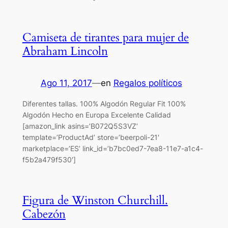
Camiseta de tirantes para mujer de
Abraham Lincoln
Ago 11, 2017
—
en
Regalos políticos
Diferentes tallas. 100% Algodón Regular Fit 100%
Algodón Hecho en Europa Excelente Calidad
[amazon_link asins=’B072Q5S3VZ’
template=’ProductAd’ store=’beerpoli-21′
marketplace=’ES’ link_id=’b7bc0ed7-7ea8-11e7-a1c4-
f5b2a479f530′]
Figura de Winston Churchill.
Cabezón