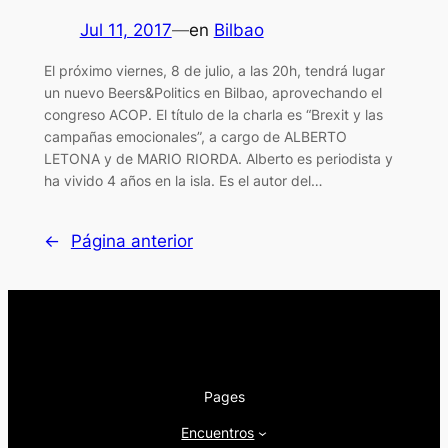
Jul 11, 2017
—
en
Bilbao
El próximo viernes, 8 de julio, a las 20h, tendrá lugar
un nuevo Beers&Politics en Bilbao, aprovechando el
congreso ACOP. El título de la charla es “Brexit y las
campañas emocionales”, a cargo de ALBERTO
LETONA y de MARIO RIORDA. Alberto es periodista y
ha vivido 4 años en la isla. Es el autor del…
←
Página anterior
Pages
Encuentros