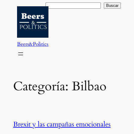
Saltar
Buscar
Buscar
al
contenido
Beers&Politics
Categoría:
Bilbao
Brexit y las campañas emocionales